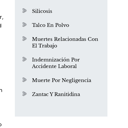
Silicosis
r,
d
Talco En Polvo
Muertes Relacionadas Con
El Trabajo
¿Qué es el mesotelioma?
Indemnización Por
Accidente Laboral
Muerte Por Negligencia
n
Zantac Y Ranitidina
o
PVC Cloruro de polivinilo