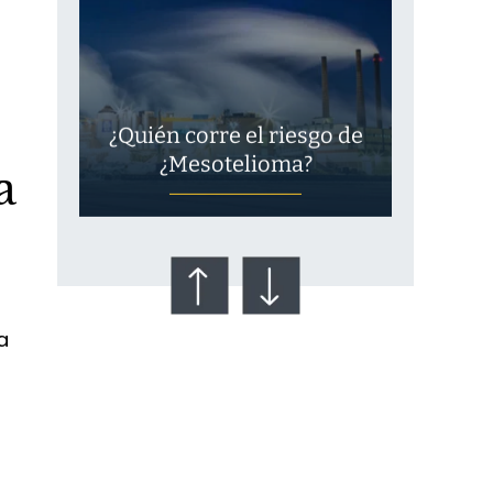
¿Quién corre el riesgo de
¿Mesotelioma?
a
a
Talco en polvo
Ovary cancer