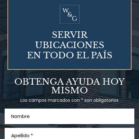
SERVIR
UBICACIONES
EN TODO EL PAÍS
Talco en polvo
OBTENGA AYUDA HOY
Ovary cancer
MISMO
Los campos marcados con * son obligatorios