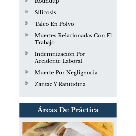
Roundup
Silicosis
Talco En Polvo
Muertes Relacionadas Con El
Trabajo
Indemnización Por
Accidente Laboral
Muerte Por Negligencia
Zantac Y Ranitidina
PVC Cloruro de polivinilo
Áreas De Práctica
Exposición