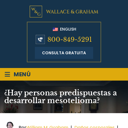
ENGLISH
800-849-5291
CONSULTA GRATUITA
≡
MENÚ
¿Hay personas predispuestas a
desarrollar mesotelioma?
Por
William M. Graham
|
Daños corporales
|