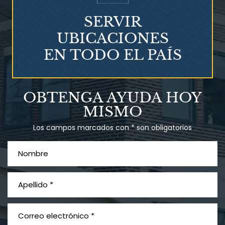
SERVIR
UBICACIONES
EN TODO EL PAÍS
Talco en polvo
OBTENGA AYUDA HOY
Ovary cancer
MISMO
Los campos marcados con * son obligatorios