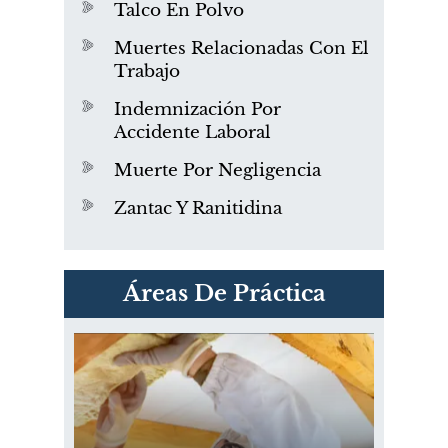
Talco En Polvo
Muertes Relacionadas Con El
Trabajo
Indemnización Por
Accidente Laboral
Muerte Por Negligencia
Zantac Y Ranitidina
PVC Cloruro de polivinilo
Áreas De Práctica
Exposición