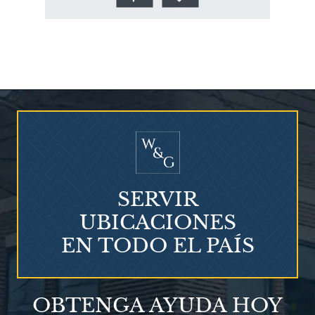
¿Quién corre el riesgo de
¿Mesotelioma?
SERVIR
UBICACIONES
EN TODO EL PAÍS
Talco en polvo
OBTENGA AYUDA HOY
Ovary cancer