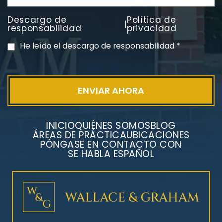
Descargo de
Política de
|
PVC Cloruro de polivinilo
responsabilidad
privacidad
Exposición
He leído el descargo de responsabilidad
*
INICIO
QUIÉNES SOMOS
BLOG
ÁREAS DE PRÁCTICA
UBICACIONES
PÓNGASE EN CONTACTO CON
SE HABLA ESPAÑOL
Litigios por mesotelioma