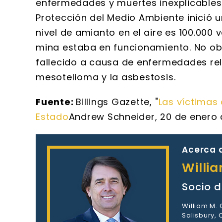
enfermedades y muertes inexplicables e
Protección del Medio Ambiente inició 
nivel de amianto en el aire es 100.000
mina estaba en funcionamiento. No obs
fallecido a causa de enfermedades re
mesotelioma y la asbestosis.
Fuente:
Billings Gazette, "
Las víctimas
Estado
Andrew Schneider, 20 de enero 
Acerca d
Willi
Socio d
William M.
Salisbury,