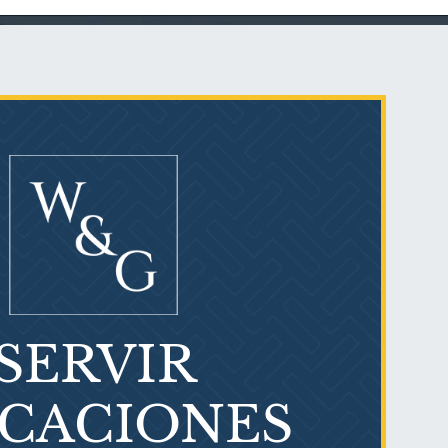
Talco en polvo
Ovary cancer
SERVIR
¿Qué es el mesotelioma?
ICACIONES