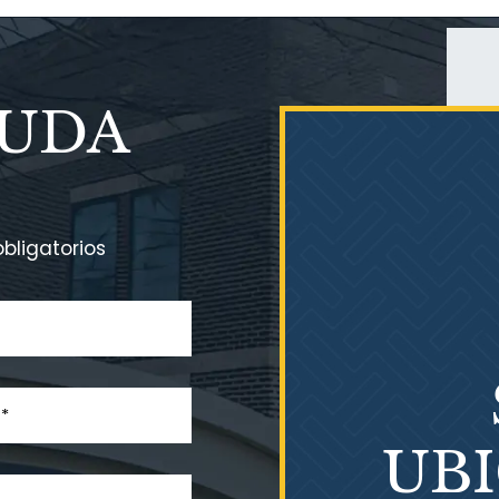
YUDA
bligatorios
UB