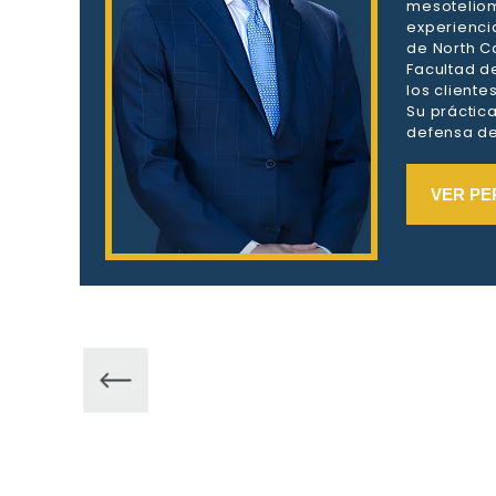
mesoteliom
experienci
de North Ca
Facultad d
los client
Su práctic
defensa de 
VER PE