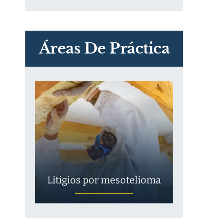
PVC Cloruro de polivinilo
Exposición
Áreas De Práctica
Litigios por mesotelioma