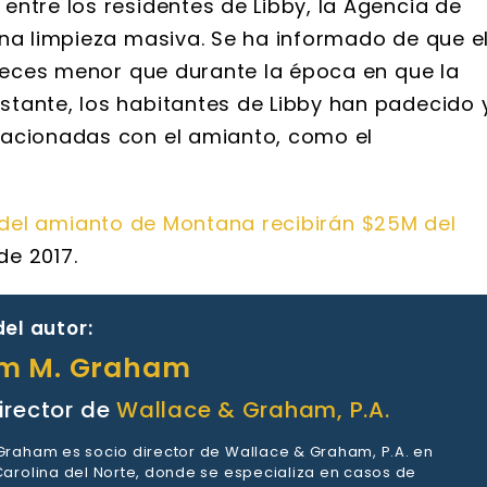
ntre los residentes de Libby, la Agencia de
una limpieza masiva. Se ha informado de que e
 veces menor que durante la época en que la
tante, los habitantes de Libby han padecido 
lacionadas con el amianto, como el
 del amianto de Montana recibirán $25M del
de 2017.
el autor:
am M. Graham
irector de
Wallace & Graham, P.A.
 Graham es socio director de Wallace & Graham, P.A. en
 Carolina del Norte, donde se especializa en casos de