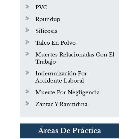
PVC
Roundup
Silicosis
Talco En Polvo
Muertes Relacionadas Con El
Trabajo
Indemnización Por
Accidente Laboral
Muerte Por Negligencia
Zantac Y Ranitidina
PVC Cloruro de polivinilo
Áreas De Práctica
Exposición