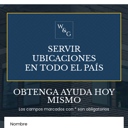
¿Quién corre el riesgo de
¿Mesotelioma?
SERVIR
UBICACIONES
EN TODO EL PAÍS
Talco en polvo
OBTENGA AYUDA HOY
Ovary cancer
MISMO
Los campos marcados con * son obligatorios