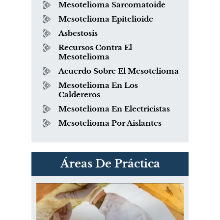
Mesotelioma Sarcomatoide
Mesotelioma Epitelioide
Asbestosis
Recursos Contra El
Mesotelioma
Acuerdo Sobre El Mesotelioma
Mesotelioma En Los
Caldereros
Mesotelioma En Electricistas
Mesotelioma Por Aislantes
PVC Cloruro de polivinilo
Áreas De Práctica
Exposición