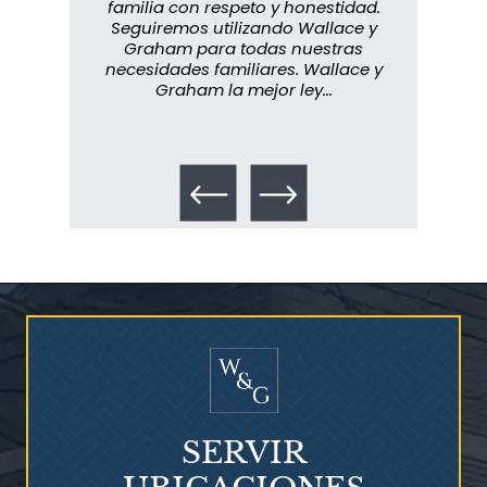
s que
familia con respeto y honestidad.
m
rmados,
Seguiremos utilizando Wallace y
imp
ra
Graham para todas nuestras
in
o...
necesidades familiares. Wallace y
m
Graham la mejor ley...
metic
los 
Talco en polvo
Ovary cancer
SERVIR