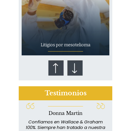
Litigios por mesotelioma
Testimonios
Donna Martin
¿Quién corre el riesgo de
lace y
Confiamos en Wallace & Graham
¿Mesotelioma?
abuelo
100%. Siempre han tratado a nuestra
ext