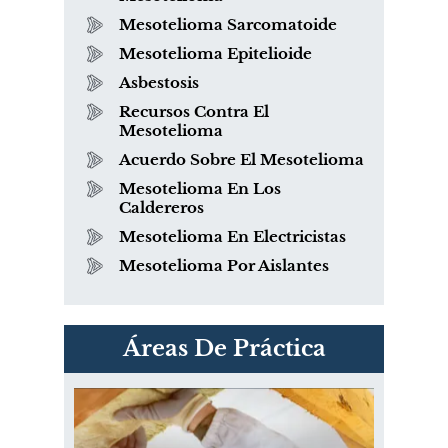
Mesotelioma Sarcomatoide
Mesotelioma Epitelioide
Asbestosis
Recursos Contra El
Mesotelioma
Acuerdo Sobre El Mesotelioma
Mesotelioma En Los
Caldereros
Mesotelioma En Electricistas
Mesotelioma Por Aislantes
PVC Cloruro de polivinilo
Áreas De Práctica
Exposición