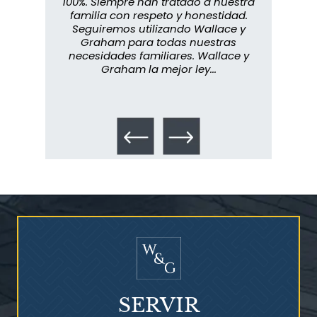
abuelo
100%. Siempre han tratado a nuestra
ext
s que
familia con respeto y honestidad.
m
rmados,
Seguiremos utilizando Wallace y
imp
ra
Graham para todas nuestras
in
o...
necesidades familiares. Wallace y
m
Graham la mejor ley...
metic
los 
Talco en polvo
Ovary cancer
SERVIR