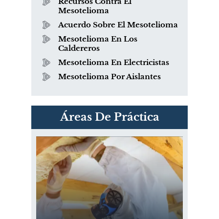
Recursos Contra El
Mesotelioma
Acuerdo Sobre El Mesotelioma
Mesotelioma En Los
Caldereros
Mesotelioma En Electricistas
Mesotelioma Por Aislantes
PVC Cloruro de polivinilo
Áreas De Práctica
Exposición