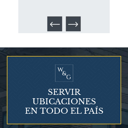
los 
Talco en polvo
Ovary cancer
SERVIR
UBICACIONES
EN TODO EL PAÍS
¿Qué es el mesotelioma?