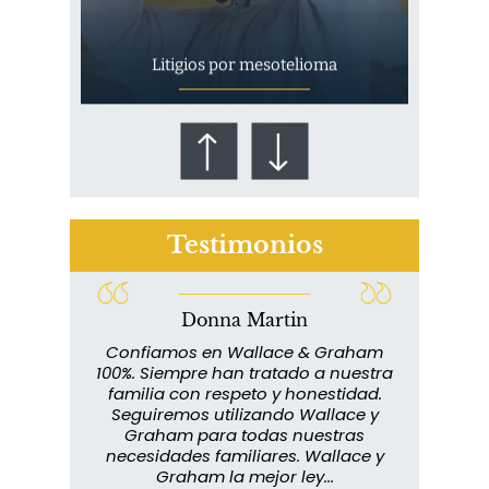
Litigios por mesotelioma
Testimonios
Donna Martin
¿Quién corre el riesgo de
lace y
Confiamos en Wallace & Graham
¿Mesotelioma?
abuelo
100%. Siempre han tratado a nuestra
ext
s que
familia con respeto y honestidad.
m
rmados,
Seguiremos utilizando Wallace y
imp
ra
Graham para todas nuestras
in
o...
necesidades familiares. Wallace y
m
Graham la mejor ley...
metic