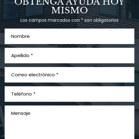
OBTENGA AYUDA HOY
MISMO
Los campos marcados con * son obligatorios
PVC Cloruro de polivinilo
Exposición