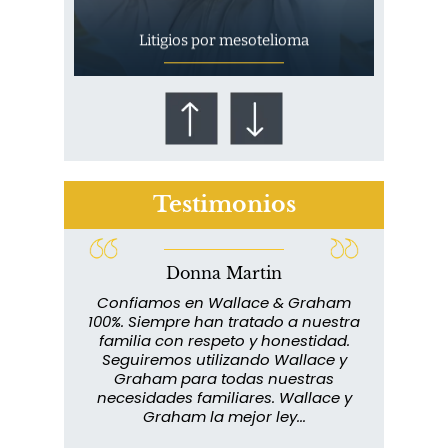
Litigios por mesotelioma
Testimonios
Donna Martin
¿Quién corre el riesgo de
lace y
Confiamos en Wallace & Graham
¿Mesotelioma?
abuelo
100%. Siempre han tratado a nuestra
ext
s que
familia con respeto y honestidad.
m
rmados,
Seguiremos utilizando Wallace y
imp
ra
Graham para todas nuestras
in
o...
necesidades familiares. Wallace y
m
Graham la mejor ley...
metic
los 