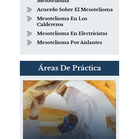
Mesotelioma
Acuerdo Sobre El Mesotelioma
Mesotelioma En Los
Caldereros
Mesotelioma En Electricistas
Mesotelioma Por Aislantes
PVC Cloruro de polivinilo
Áreas De Práctica
Exposición