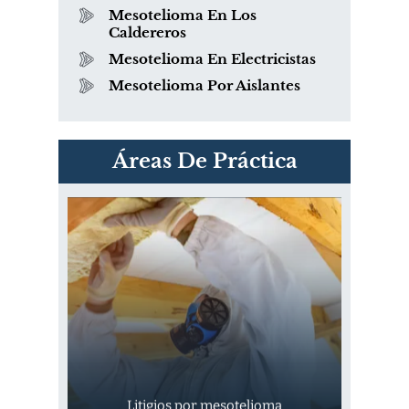
Mesotelioma En Los
Caldereros
Mesotelioma En Electricistas
Mesotelioma Por Aislantes
PVC Cloruro de polivinilo
Áreas De Práctica
Exposición
Litigios por mesotelioma