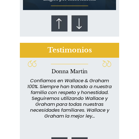
Testimonios
Donna Martin
¿Quién corre el riesgo de
lace y
Confiamos en Wallace & Graham
¿Mesotelioma?
abuelo
100%. Siempre han tratado a nuestra
ext
s que
familia con respeto y honestidad.
m
rmados,
Seguiremos utilizando Wallace y
imp
ra
Graham para todas nuestras
in
o...
necesidades familiares. Wallace y
m
Graham la mejor ley...
metic
los 