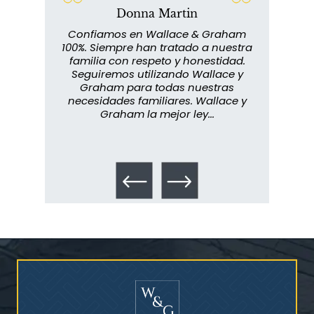
Donna Martin
¿Quién corre el riesgo de
lace y
Confiamos en Wallace & Graham
¿Mesotelioma?
abuelo
100%. Siempre han tratado a nuestra
ext
s que
familia con respeto y honestidad.
m
rmados,
Seguiremos utilizando Wallace y
imp
ra
Graham para todas nuestras
in
o...
necesidades familiares. Wallace y
m
Graham la mejor ley...
metic
los 
Talco en polvo
Ovary cancer