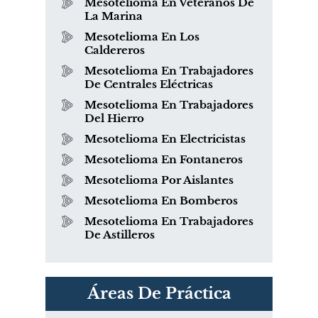
Mesotelioma En Veteranos De
La Marina
Mesotelioma En Los
Caldereros
Mesotelioma En Trabajadores
De Centrales Eléctricas
Mesotelioma En Trabajadores
Del Hierro
Mesotelioma En Electricistas
Mesotelioma En Fontaneros
Mesotelioma Por Aislantes
Mesotelioma En Bomberos
Mesotelioma En Trabajadores
De Astilleros
PVC Cloruro de polivinilo
Áreas De Práctica
Exposición